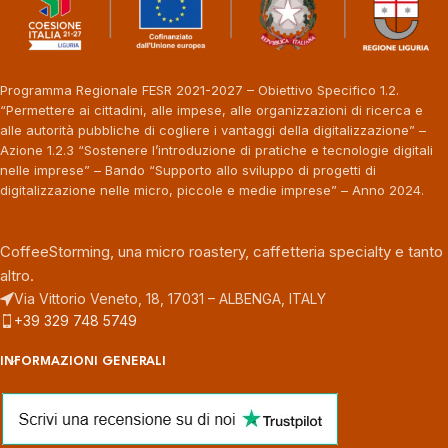
Programma Regionale FESR 2021-2027 – Obiettivo Specifico 1.2.
“Permettere ai cittadini, alle impese, alle organizzazioni di ricerca e
alle autorità pubbliche di cogliere i vantaggi della digitalizzazione” –
Azione 1.2.3 “Sostenere l’introduzione di pratiche e tecnologie digitali
nelle imprese” – Bando “Supporto allo sviluppo di progetti di
digitalizzazione nelle micro, piccole e medie imprese” – Anno 2024.
CoffeeStorming, una micro roastery, caffetteria specialty e tanto
altro.
Via Vittorio Veneto, 18, 17031 – ALBENGA, ITALY
+39 329 748 5749
INFORMAZIONI GENERALI