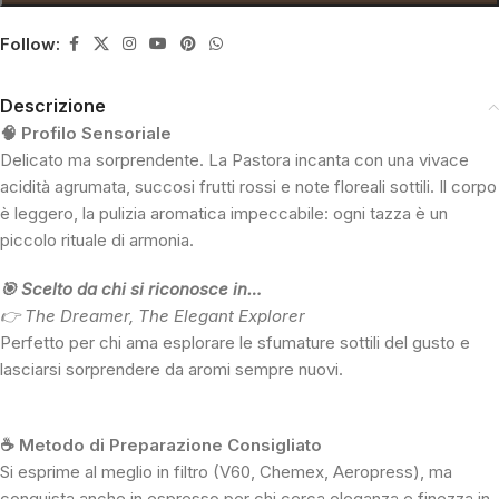
Follow:
Descrizione
🧠 Profilo Sensoriale
Delicato ma sorprendente. La Pastora incanta con una vivace
acidità agrumata, succosi frutti rossi e note floreali sottili. Il corpo
è leggero, la pulizia aromatica impeccabile: ogni tazza è un
piccolo rituale di armonia.
🎯 Scelto da chi si riconosce in…
👉 The Dreamer, The Elegant Explorer
Perfetto per chi ama esplorare le sfumature sottili del gusto e
lasciarsi sorprendere da aromi sempre nuovi.
☕ Metodo di Preparazione Consigliato
Si esprime al meglio in filtro (V60, Chemex, Aeropress), ma
conquista anche in espresso per chi cerca eleganza e finezza in