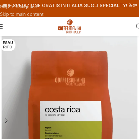
🚛 ✨ SPEDIZIONE GRATIS IN ITALIA SUGLI SPECIALTY! ☕️🌱
Skip to navigation
Skip to main content
ESAU
RITO