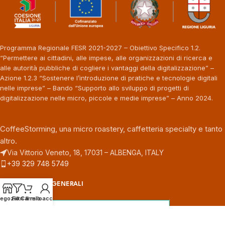
Programma Regionale FESR 2021-2027 – Obiettivo Specifico 1.2.
“Permettere ai cittadini, alle impese, alle organizzazioni di ricerca e
alle autorità pubbliche di cogliere i vantaggi della digitalizzazione” –
Azione 1.2.3 “Sostenere l’introduzione di pratiche e tecnologie digitali
nelle imprese” – Bando “Supporto allo sviluppo di progetti di
digitalizzazione nelle micro, piccole e medie imprese” – Anno 2024.
CoffeeStorming, una micro roastery, caffetteria specialty e tanto
altro.
Via Vittorio Veneto, 18, 17031 – ALBENGA, ITALY
+39 329 748 5749
INFORMAZIONI GENERALI
egozio
Filtri
Carrello
Il mio account