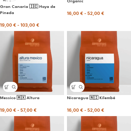
Organic
Gran Canaria 🇮🇨 Hoya de
16,00
€
-
52,00
€
Pineda
19,00
€
-
103,00
€
Messico 🇲🇽 Altura
Nicaragua 🇳🇮 Kilembé
19,00
€
-
57,00
€
16,00
€
-
52,00
€