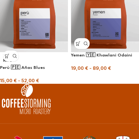
Yemen 🇾🇪 Khawlani Odaini
ESAU
RITO
19,00
€
-
89,00
€
Perù 🇵🇪 Añas Blues
15,00
€
-
52,00
€