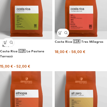
Costa Rica 🇨🇷 Tres Milagros
ESAU
RITO
18,00
€
-
56,00
€
Costa Rica 🇨🇷 La Pastora
Tarrazú
15,00
€
-
52,00
€