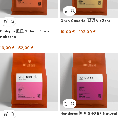
Gran Canaria 🇮🇨 Alt Zero
ESAU
RITO
19,00
€
-
103,00
€
Ethiopia 🇪🇹 Sidamo Finca
Habesha
16,00
€
-
52,00
€
Honduras 🇭🇳 SHG EP Natural
ESAU
RITO