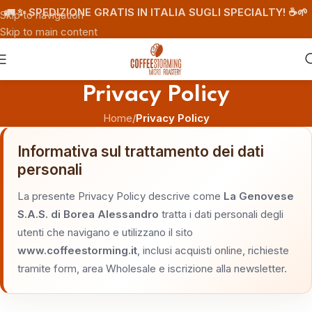
🚛 ✨ SPEDIZIONE GRATIS IN ITALIA SUGLI SPECIALTY! ☕️🌱
Skip to navigation
Skip to main content
Privacy Policy
Home
/
Privacy Policy
Informativa sul trattamento dei dati
personali
La presente Privacy Policy descrive come
La Genovese
S.A.S. di Borea Alessandro
tratta i dati personali degli
utenti che navigano e utilizzano il sito
www.coffeestorming.it
, inclusi acquisti online, richieste
tramite form, area Wholesale e iscrizione alla newsletter.