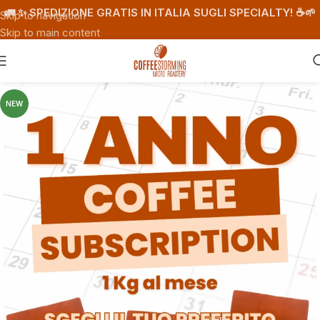
🚛 ✨ SPEDIZIONE GRATIS IN ITALIA SUGLI SPECIALTY! ☕️🌱
Skip to navigation
Skip to main content
NEW