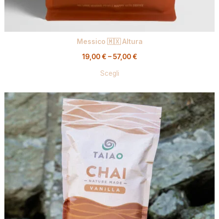
Messico 🇲🇽 Altura
19,00
€
–
57,00
€
Scegli