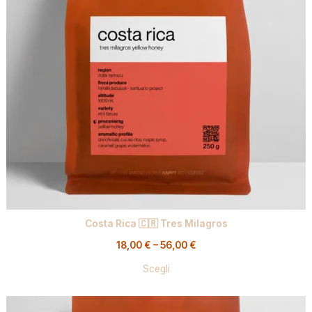
Costa Rica 🇨🇷 Tres Milagros
18,00
€
–
56,00
€
Scegli