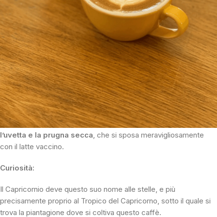
Dopo averlo tostato e provato in espresso, siamo rimasti stupiti
dall’ottima resa in estrazione per espresso e ancora di più
quando siamo andati a lavorarlo insieme al latte per creare un
cappuccino. Il sapore del latte unito ai suoi aromi di noce e
nocciola sprigiona una dolcezza e una consistenza cremosa che
al palato risulta una vera propria coccola, perfetto per cominciare
la giornata.
N
oi lo definiamo un caffè morbido, con spiccate note di
cioccolato al latte e noci varie
. La sua dolcezza ricorda
l’uvetta e la prugna secca
, che si sposa meravigliosamente
con il latte vaccino.
Curiosità:
Il Capricornio deve questo suo nome alle stelle, e più
precisamente proprio al Tropico del Capricorno, sotto il quale si
trova la piantagione dove si coltiva questo caffè.