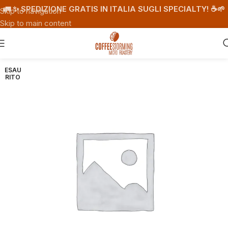
🚛 ✨ SPEDIZIONE GRATIS IN ITALIA SUGLI SPECIALTY! ☕️🌱
Skip to navigation
Skip to main content
ESAU
RITO