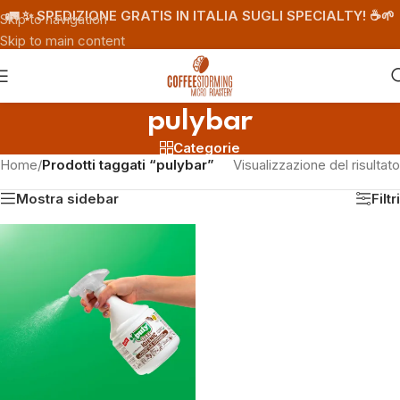
🚛 ✨ SPEDIZIONE GRATIS IN ITALIA SUGLI SPECIALTY! ☕️🌱
Skip to navigation
Skip to main content
pulybar
Categorie
Home
/
Prodotti taggati “pulybar”
Visualizzazione del risultato
Mostra sidebar
Filtri