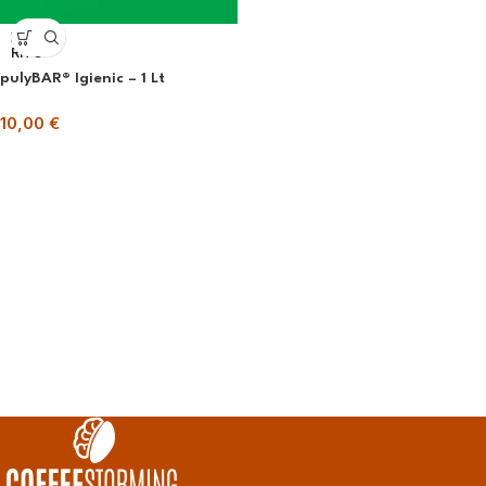
ESAU
RITO
pulyBAR® Igienic – 1 Lt
10,00
€