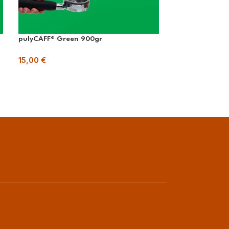
pulyCAFF® Green 900gr
pulyGRIND® Cry
15,00
€
15,00
€