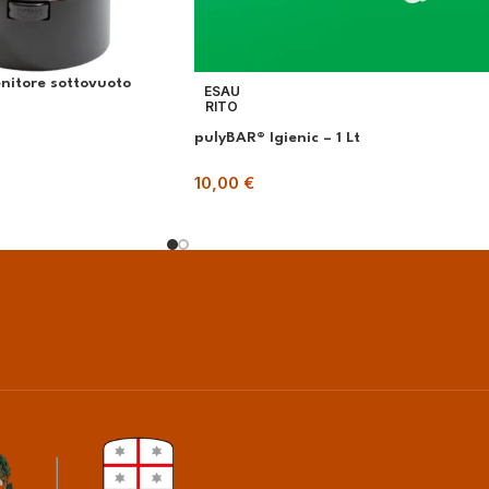
nitore sottovuoto
ESAU
RITO
pulyBAR® Igienic – 1 Lt
10,00
€