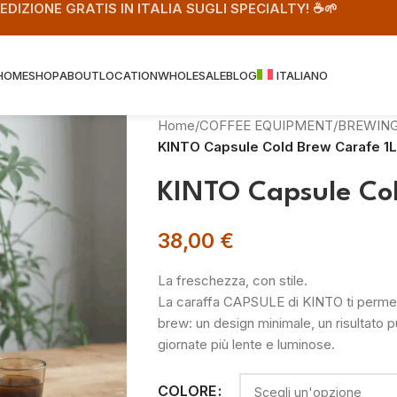
PEDIZIONE GRATIS IN ITALIA SUGLI SPECIALTY! ☕️🌱
HOME
SHOP
ABOUT
LOCATION
WHOLESALE
BLOG
ITALIANO
Home
/
COFFEE EQUIPMENT
/
BREWIN
KINTO Capsule Cold Brew Carafe 1L
KINTO Capsule Col
38,00
€
La freschezza, con stile.
La caraffa CAPSULE di KINTO ti permette
brew: un design minimale, un risultato p
giornate più lente e luminose.
COLORE