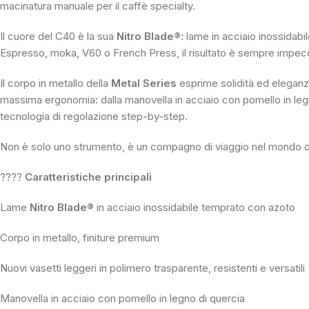
macinatura manuale per il caffè specialty.
Il cuore del C40 è la sua
Nitro Blade®
: lame in acciaio inossidabi
Espresso, moka, V60 o French Press, il risultato è sempre impecc
Il corpo in metallo della
Metal Series
esprime solidità ed eleganza
massima ergonomia: dalla manovella in acciaio con pomello in legno d
tecnologia di regolazione step-by-step.
Non è solo uno strumento, è un compagno di viaggio nel mondo del
????
Caratteristiche principali
Lame
Nitro Blade®
in acciaio inossidabile temprato con azoto
Corpo in metallo, finiture premium
Nuovi vasetti leggeri in polimero trasparente, resistenti e versatili
Manovella in acciaio con pomello in legno di quercia