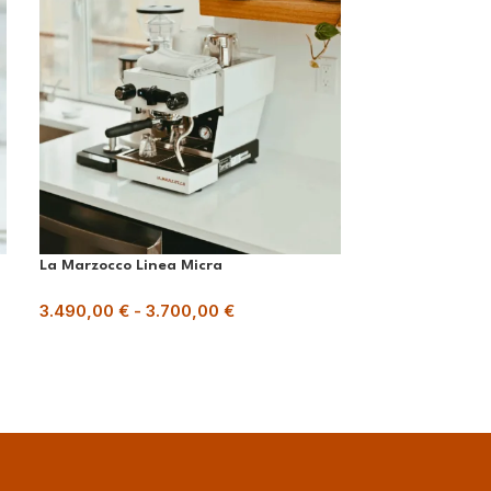
La Marzocco Linea Micra
pulyCAFF® Gre
3.490,00
€
-
3.700,00
€
15,00
€