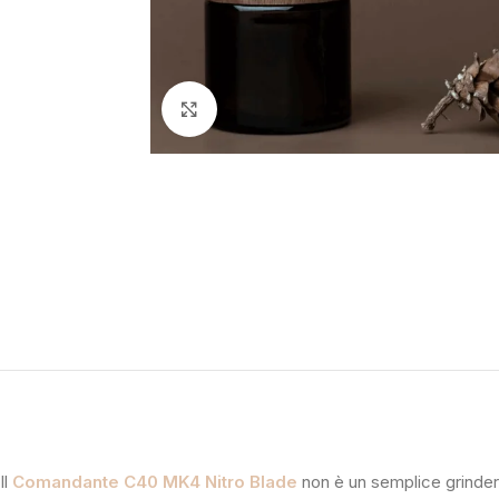
Clicca per ingrandire
Il
Comandante C40 MK4 Nitro Blade
non è un semplice grinder: