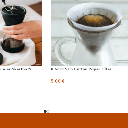
inder Skerton N
KINTO SCS Cotton Paper Filter
5,00
€