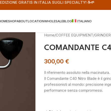
PEDIZIONE GRATIS IN ITALIA SUGLI SPECIALTY! ☕️🌱
HOME
SHOP
ABOUT
LOCATION
WHOLESALE
BLOG
ITALIANO
Home
/
COFFEE EQUIPMENT
/
GRINDER
COMANDANTE C40 
300,00
€
Il riferimento assoluto nella macinatura.
Il Comandante C40 Nitro Blade è il grind
professionisti al mondo: precisione ing
performance senza compromessi.