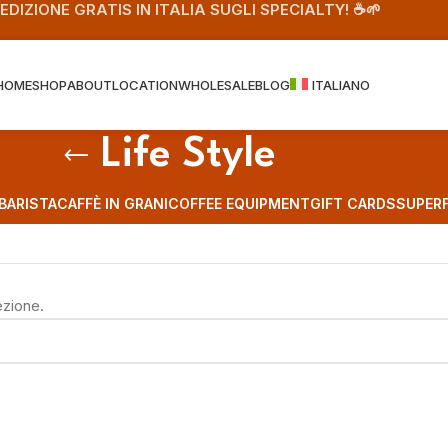
PEDIZIONE GRATIS IN ITALIA SUGLI SPECIALTY! ☕️🌱
HOME
SHOP
ABOUT
LOCATION
WHOLESALE
BLOG
ITALIANO
Life Style
BARISTA
CAFFÈ IN GRANI
COFFEE EQUIPMENT
GIFT CARDS
SUPER
ezione.