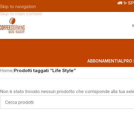
🚛 ✨ S
Skip to navigation
Skip to main content
ABBONAMENTI
ALPRO 
Home
/
Prodotti taggati “Life Style”
Non è stato trovato nessun prodotto che corrisponde alla tua sel